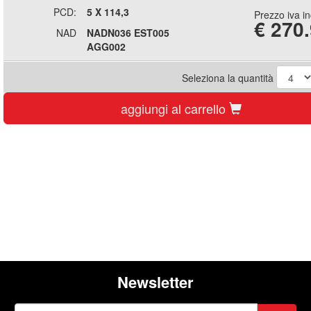
PCD:
5 X 114,3
Prezzo iva i
€
270
NAD
NADN036 EST005
AGG002
Seleziona la quantità
aggiungi al carrello
Newsletter