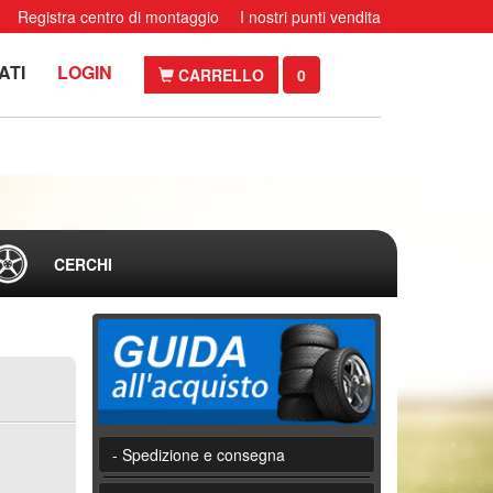
Registra centro di montaggio
I nostri punti vendita
ATI
LOGIN
CARRELLO
0
CERCHI
- Spedizione e consegna