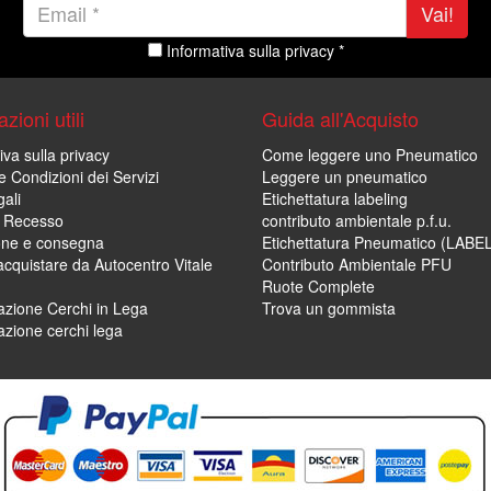
Vai!
Informativa sulla privacy *
zioni utili
Guida all'Acquisto
iva sulla privacy
Come leggere uno Pneumatico
e Condizioni dei Servizi
Leggere un pneumatico
ali
Etichettatura labeling
di Recesso
contributo ambientale p.f.u.
one e consegna
Etichettatura Pneumatico (LABE
cquistare da Autocentro Vitale
Contributo Ambientale PFU
Ruote Complete
zione Cerchi in Lega
Trova un gommista
zione cerchi lega