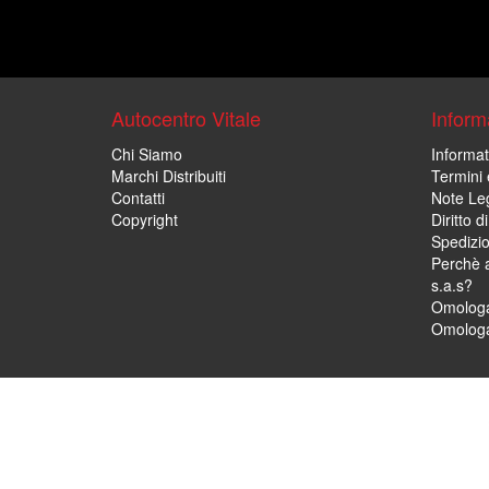
Autocentro Vitale
Informa
Chi Siamo
Informat
Marchi Distribuiti
Termini 
Contatti
Note Leg
Copyright
Diritto 
Spedizi
Perchè a
s.a.s?
Omologa
Omologa