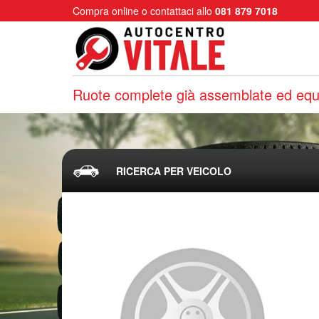
Compra online o contattaci allo
081 879 7018
Ruote complete già assemblate ed equi
RICERCA PER VEICOLO