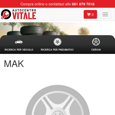
Compra online o contattaci allo
081 879 7018
0
RICERCA PER VEICOLO
RICERCA PER PNEUMATICI
CERCHI
MAK