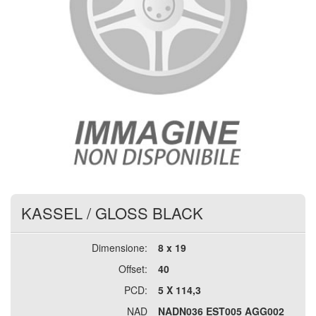
KASSEL
/
GLOSS BLACK
Dimensione:
8 x 19
Offset:
40
PCD:
5 X 114,3
NAD
NADN036 EST005 AGG002