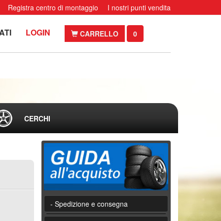
Registra centro di montaggio
I nostri punti vendita
ATI
LOGIN
CARRELLO
0
CERCHI
- Spedizione e consegna