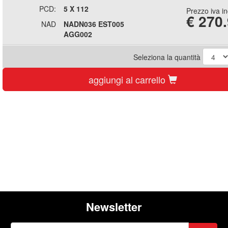
PCD:
5 X 112
Prezzo iva i
€
270
NAD
NADN036 EST005
AGG002
Seleziona la quantità
aggiungi al carrello
Newsletter