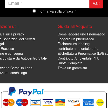
Vai!
Informativa sulla privacy *
zioni utili
Guida all'Acquisto
iva sulla privacy
Come leggere uno Pneumatico
e Condizioni dei Servizi
Leggere un pneumatico
ali
Etichettatura labeling
di Recesso
contributo ambientale p.f.u.
one e consegna
Etichettatura Pneumatico (LABE
cquistare da Autocentro Vitale
Contributo Ambientale PFU
Ruote Complete
zione Cerchi in Lega
Trova un gommista
zione cerchi lega