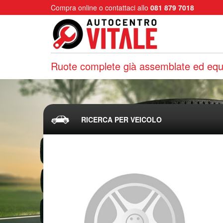
Compra online o contattaci allo
081 879 7018
Ruote complete già assemblate ed equi
RICERCA PER VEICOLO