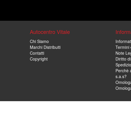
Autocentro Vitale
Informa
Chi Siamo
Informat
Marchi Distribuiti
Termini 
Contatti
Note Leg
Copyright
Diritto 
Spedizi
Perchè a
s.a.s?
Omologa
Omologa