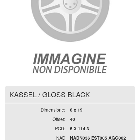
KASSEL
/
GLOSS BLACK
Dimensione:
8 x 19
Offset:
40
PCD:
5 X 114,3
NAD
NADN036 EST005 AGG002