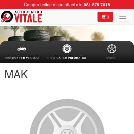
Compra online o contattaci allo
081 879 7018
0
RICERCA PER VEICOLO
RICERCA PER PNEUMATICI
CERCHI
MAK