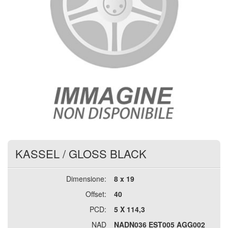
KASSEL
/
GLOSS BLACK
Dimensione:
8 x 19
Offset:
40
PCD:
5 X 114,3
NAD
NADN036 EST005 AGG002