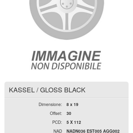
KASSEL
/
GLOSS BLACK
Dimensione:
8 x 19
Offset:
30
PCD:
5 X 112
NAD
NADN036 EST005 AGG002