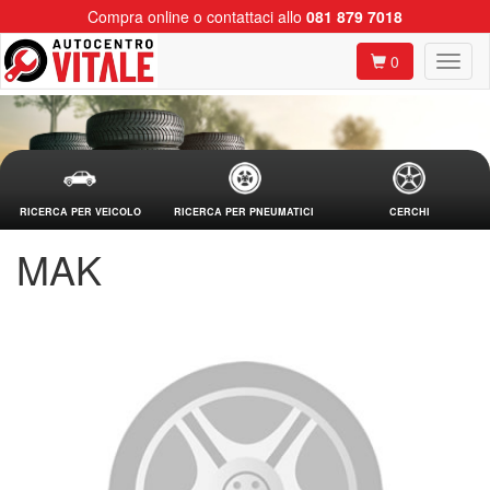
Compra online o contattaci allo
081 879 7018
0
RICERCA PER VEICOLO
RICERCA PER PNEUMATICI
CERCHI
MAK