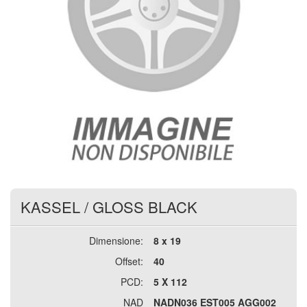
KASSEL
/
GLOSS BLACK
Dimensione:
8 x 19
Offset:
40
PCD:
5 X 112
NAD
NADN036 EST005 AGG002