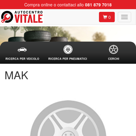
Compra online o contattaci allo
081 879 7018
0
RICERCA PER VEICOLO
RICERCA PER PNEUMATICI
CERCHI
MAK