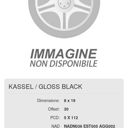
KASSEL
/
GLOSS BLACK
Dimensione:
8 x 19
Offset:
30
PCD:
5 X 112
NAD
NADN036 EST005 AGG002