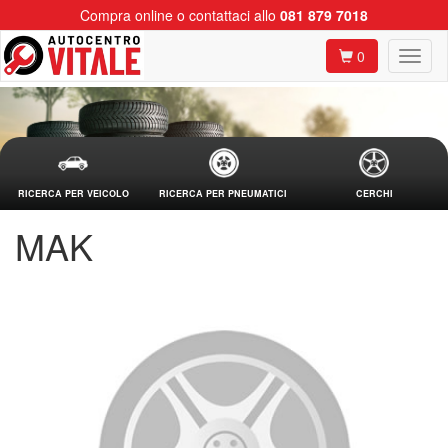
Compra online o contattaci allo
081 879 7018
0
RICERCA PER VEICOLO
RICERCA PER PNEUMATICI
CERCHI
MAK