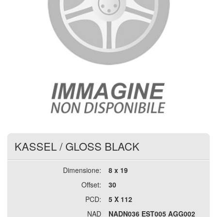
KASSEL
/
GLOSS BLACK
Dimensione:
8 x 19
Offset:
30
PCD:
5 X 112
NAD
NADN036 EST005 AGG002