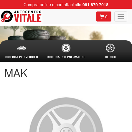
Compra online o contattaci allo
081 879 7018
0
RICERCA PER VEICOLO
RICERCA PER PNEUMATICI
CERCHI
MAK