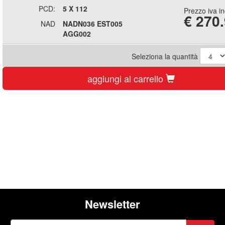
PCD:
5 X 112
Prezzo iva i
€
270
NAD
NADN036 EST005
AGG002
Seleziona la quantità
aggiungi al carrello
Newsletter