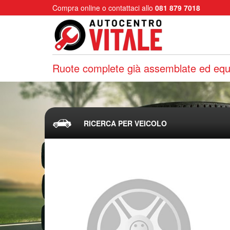
Compra online o contattaci allo
081 879 7018
Ruote complete già assemblate ed equi
RICERCA PER VEICOLO