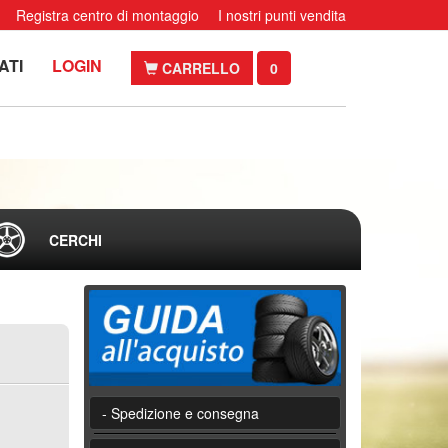
Registra centro di montaggio
I nostri punti vendita
ATI
LOGIN
CARRELLO
0
CERCHI
- Spedizione e consegna