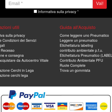
Vai!
Informativa sulla privacy *
zioni utili
Guida all'Acquisto
iva sulla privacy
Come leggere uno Pneumatico
e Condizioni dei Servizi
Leggere un pneumatico
ali
Etichettatura labeling
di Recesso
contributo ambientale p.f.u.
one e consegna
Etichettatura Pneumatico (LABE
cquistare da Autocentro Vitale
Contributo Ambientale PFU
Ruote Complete
zione Cerchi in Lega
Trova un gommista
zione cerchi lega