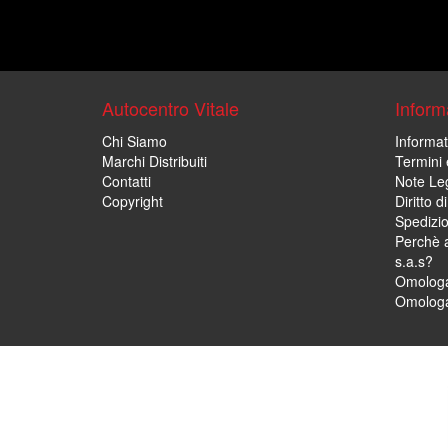
Autocentro Vitale
Informa
Chi Siamo
Informat
Marchi Distribuiti
Termini 
Contatti
Note Leg
Copyright
Diritto 
Spedizi
Perchè a
s.a.s?
Omologa
Omologa