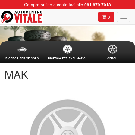
Compra online o contattaci allo
081 879 7018
0
RICERCA PER VEICOLO
RICERCA PER PNEUMATICI
CERCHI
MAK