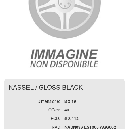
KASSEL
/
GLOSS BLACK
Dimensione:
8 x 19
Offset:
40
PCD:
5 X 112
NAD
NADN036 EST005 AGG002