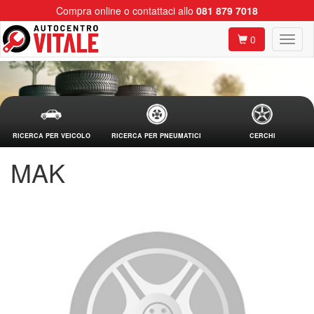
Compra online o contattaci allo
081 879 7018
0
RICERCA PER VEICOLO
RICERCA PER PNEUMATICI
CERCHI
MAK