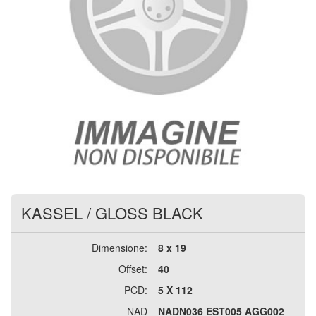
KASSEL
/
GLOSS BLACK
Dimensione:
8 x 19
Offset:
40
PCD:
5 X 112
NAD
NADN036 EST005 AGG002