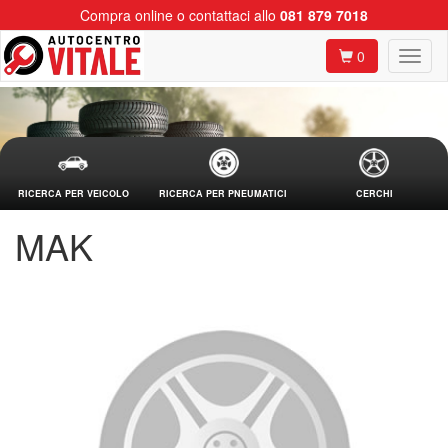
Compra online o contattaci allo
081 879 7018
0
RICERCA PER VEICOLO
RICERCA PER PNEUMATICI
CERCHI
MAK