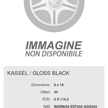
KASSEL
/
GLOSS BLACK
Dimensione:
8 x 19
Offset:
40
PCD:
5 X 114,3
NAD
NADN036 EST005 AGG002