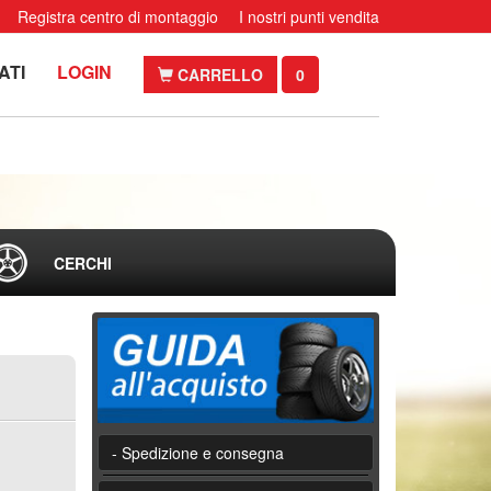
Registra centro di montaggio
I nostri punti vendita
ATI
LOGIN
CARRELLO
0
CERCHI
- Spedizione e consegna