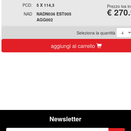
PCD:
5 X 114,3
Prezzo iva i
€
270
NAD
NADN036 EST005
AGG002
Seleziona la quantità
aggiungi al carrello
Newsletter