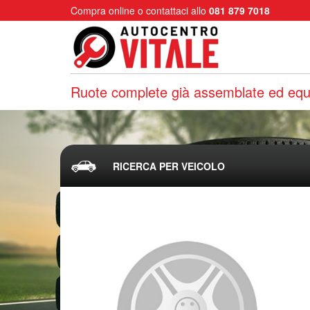
Compra online o contattaci allo
081 879 7018
Ruote complete già assemblate ed equi
RICERCA PER VEICOLO