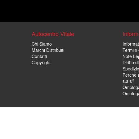
Autocentro Vitale
Informa
Chi Siamo
Informat
Marchi Distribuiti
Termini 
Contatti
Note Leg
Copyright
Diritto 
Spedizi
Perchè a
s.a.s?
Omologa
Omologa