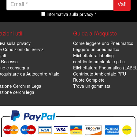
Vai!
Informativa sulla privacy *
zioni utili
Guida all'Acquisto
iva sulla privacy
Come leggere uno Pneumatico
e Condizioni dei Servizi
Leggere un pneumatico
ali
Etichettatura labeling
di Recesso
contributo ambientale p.f.u.
one e consegna
Etichettatura Pneumatico (LABE
cquistare da Autocentro Vitale
Contributo Ambientale PFU
Ruote Complete
zione Cerchi in Lega
Trova un gommista
zione cerchi lega