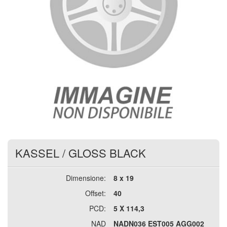
KASSEL
/
GLOSS BLACK
Dimensione:
8 x 19
Offset:
40
PCD:
5 X 114,3
NAD
NADN036 EST005 AGG002