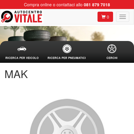
Compra online o contattaci allo
081 879 7018
0
RICERCA PER VEICOLO
RICERCA PER PNEUMATICI
CERCHI
MAK