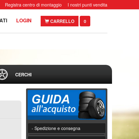
Registra centro di montaggio
I nostri punti vendita
ATI
LOGIN
CARRELLO
0
CERCHI
- Spedizione e consegna