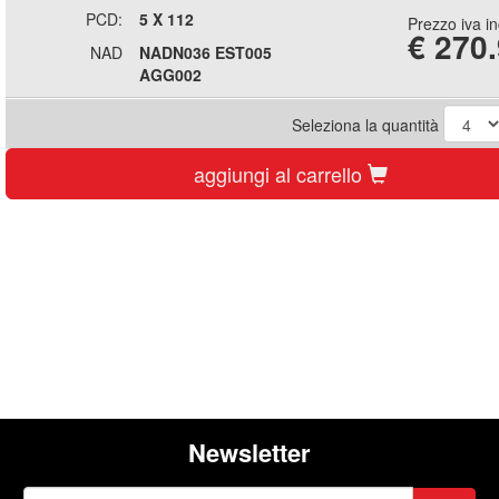
PCD:
5 X 112
Prezzo iva i
€
270
NAD
NADN036 EST005
AGG002
Seleziona la quantità
aggiungi al carrello
Newsletter