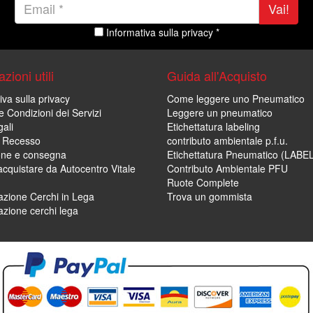
Vai!
Informativa sulla privacy *
zioni utili
Guida all'Acquisto
iva sulla privacy
Come leggere uno Pneumatico
e Condizioni dei Servizi
Leggere un pneumatico
ali
Etichettatura labeling
di Recesso
contributo ambientale p.f.u.
one e consegna
Etichettatura Pneumatico (LABE
cquistare da Autocentro Vitale
Contributo Ambientale PFU
Ruote Complete
zione Cerchi in Lega
Trova un gommista
zione cerchi lega