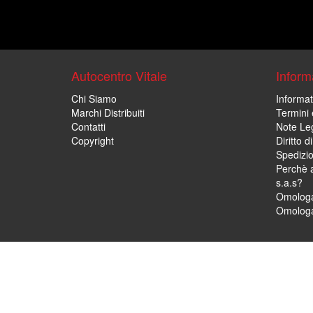
Autocentro Vitale
Informa
Chi Siamo
Informat
Marchi Distribuiti
Termini 
Contatti
Note Leg
Copyright
Diritto 
Spedizi
Perchè a
s.a.s?
Omologa
Omologa