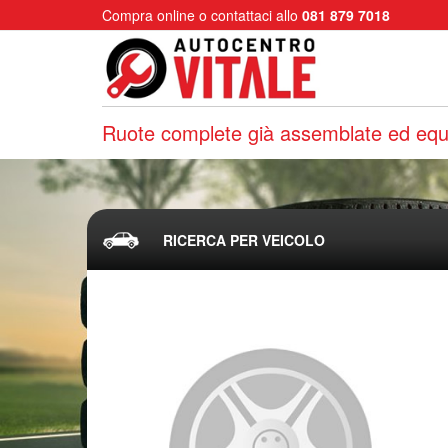
Compra online o contattaci allo
081 879 7018
Ruote complete già assemblate ed equi
RICERCA PER VEICOLO