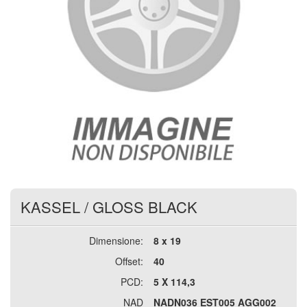
KASSEL
/
GLOSS BLACK
Dimensione:
8 x 19
Offset:
40
PCD:
5 X 114,3
NAD
NADN036 EST005 AGG002