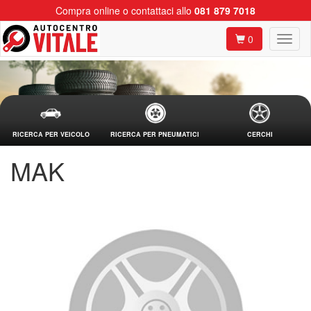
Compra online o contattaci allo
081 879 7018
0
RICERCA PER VEICOLO
RICERCA PER PNEUMATICI
CERCHI
MAK