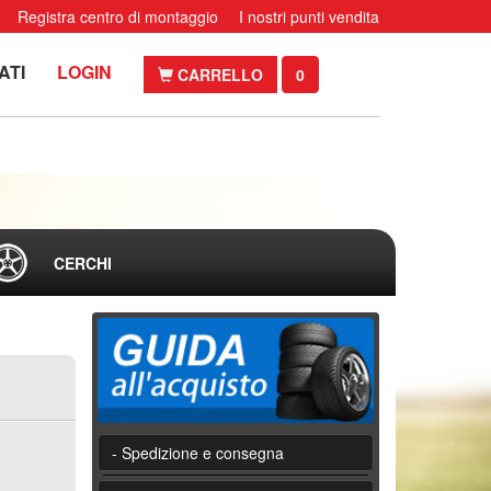
Registra centro di montaggio
I nostri punti vendita
ATI
LOGIN
CARRELLO
0
CERCHI
- Spedizione e consegna