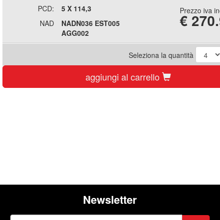
PCD:
5 X 114,3
Prezzo iva i
€
270
NAD
NADN036 EST005
AGG002
Seleziona la quantità
aggiungi al carrello
Newsletter