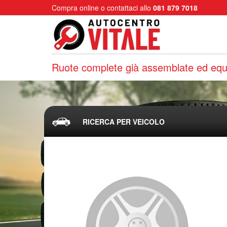
Compra online o contattaci allo
081 879 7018
Ruote complete già assemblate ed equi
RICERCA PER VEICOLO