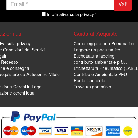
Vai!
Informativa sulla privacy *
zioni utili
Guida all'Acquisto
iva sulla privacy
Come leggere uno Pneumatico
e Condizioni dei Servizi
Leggere un pneumatico
ali
Etichettatura labeling
di Recesso
contributo ambientale p.f.u.
one e consegna
Etichettatura Pneumatico (LABE
cquistare da Autocentro Vitale
Contributo Ambientale PFU
Ruote Complete
zione Cerchi in Lega
Trova un gommista
zione cerchi lega