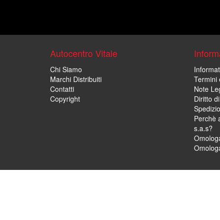
Autocentro Vitale
Informa
Chi Siamo
Informat
Marchi Distribuiti
Termini 
Contatti
Note Leg
Copyright
Diritto 
Spedizi
Perchè a
s.a.s?
Omologa
Omologa