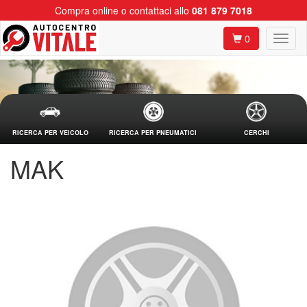
Compra online o contattaci allo
081 879 7018
0
RICERCA PER VEICOLO
RICERCA PER PNEUMATICI
CERCHI
MAK