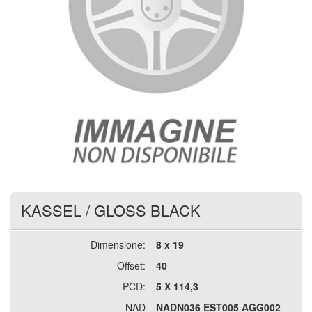
KASSEL
/
GLOSS BLACK
Dimensione:
8 x 19
Offset:
40
PCD:
5 X 114,3
NAD
NADN036 EST005 AGG002