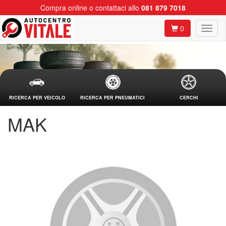
Compra online o contattaci allo
081 879 7018
0
RICERCA PER VEICOLO
RICERCA PER PNEUMATICI
CERCHI
MAK