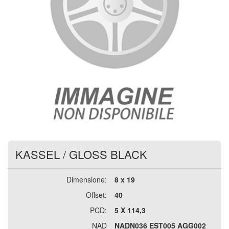
KASSEL
/
GLOSS BLACK
Dimensione:
8 x 19
Offset:
40
PCD:
5 X 114,3
NAD
NADN036 EST005 AGG002