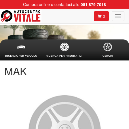
Compra online o contattaci allo
081 879 7018
0
RICERCA PER VEICOLO
RICERCA PER PNEUMATICI
CERCHI
MAK