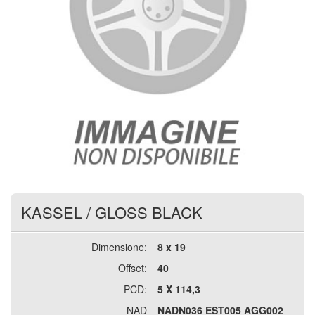
KASSEL
/
GLOSS BLACK
Dimensione:
8 x 19
Offset:
40
PCD:
5 X 114,3
NAD
NADN036 EST005 AGG002