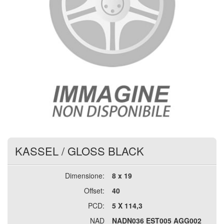
KASSEL
/
GLOSS BLACK
Dimensione:
8 x 19
Offset:
40
PCD:
5 X 114,3
NAD
NADN036 EST005 AGG002