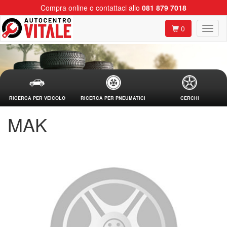
Compra online o contattaci allo
081 879 7018
0
RICERCA PER VEICOLO
RICERCA PER PNEUMATICI
CERCHI
MAK