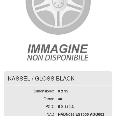
KASSEL
/
GLOSS BLACK
Dimensione:
8 x 19
Offset:
40
PCD:
5 X 114,3
NAD
NADN036 EST005 AGG002