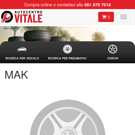
Compra online o contattaci allo
081 879 7018
0
RICERCA PER VEICOLO
RICERCA PER PNEUMATICI
CERCHI
MAK