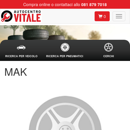
Compra online o contattaci allo
081 879 7018
0
RICERCA PER VEICOLO
RICERCA PER PNEUMATICI
CERCHI
MAK