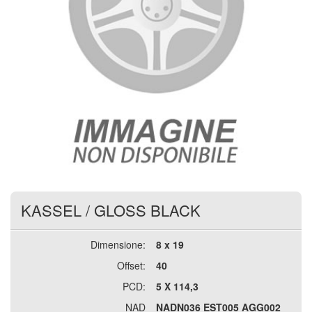
KASSEL
/
GLOSS BLACK
Dimensione:
8 x 19
Offset:
40
PCD:
5 X 114,3
NAD
NADN036 EST005 AGG002