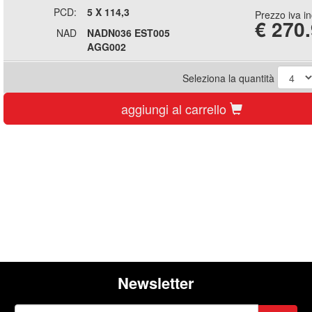
PCD:
5 X 114,3
Prezzo iva i
€
270
NAD
NADN036 EST005
AGG002
Seleziona la quantità
aggiungi al carrello
Newsletter