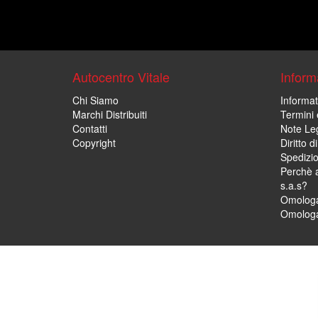
Autocentro Vitale
Informa
Chi Siamo
Informat
Marchi Distribuiti
Termini 
Contatti
Note Leg
Copyright
Diritto 
Spedizi
Perchè a
s.a.s?
Omologa
Omologa