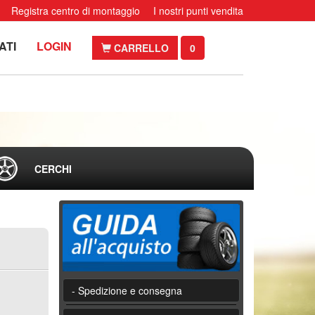
Registra centro di montaggio
I nostri punti vendita
ATI
LOGIN
CARRELLO
0
CERCHI
- Spedizione e consegna