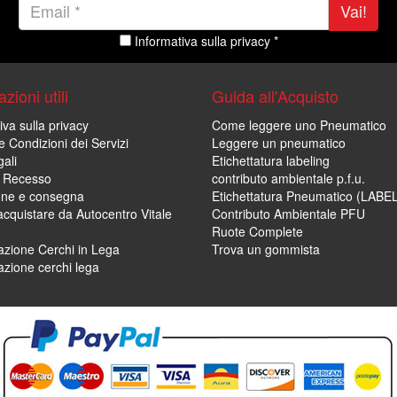
Vai!
Informativa sulla privacy *
zioni utili
Guida all'Acquisto
iva sulla privacy
Come leggere uno Pneumatico
e Condizioni dei Servizi
Leggere un pneumatico
ali
Etichettatura labeling
di Recesso
contributo ambientale p.f.u.
one e consegna
Etichettatura Pneumatico (LABE
cquistare da Autocentro Vitale
Contributo Ambientale PFU
Ruote Complete
zione Cerchi in Lega
Trova un gommista
zione cerchi lega