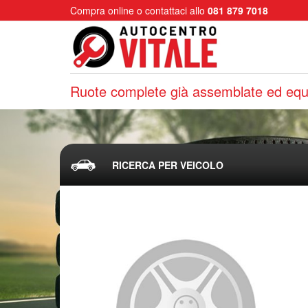
Compra online o contattaci allo
081 879 7018
Ruote complete già assemblate ed equi
RICERCA PER VEICOLO