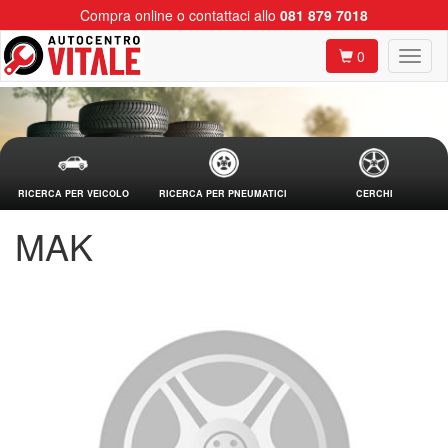
Compra online o contattaci allo
081 879 7018
0
RICERCA PER VEICOLO
RICERCA PER PNEUMATICI
CERCHI
MAK