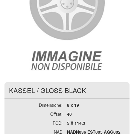
KASSEL
/
GLOSS BLACK
Dimensione:
8 x 19
Offset:
40
PCD:
5 X 114,3
NAD
NADN036 EST005 AGG002