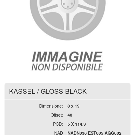
KASSEL
/
GLOSS BLACK
Dimensione:
8 x 19
Offset:
40
PCD:
5 X 114,3
NAD
NADN036 EST005 AGG002