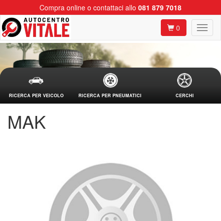
Compra online o contattaci allo
081 879 7018
0
RICERCA PER VEICOLO
RICERCA PER PNEUMATICI
CERCHI
MAK