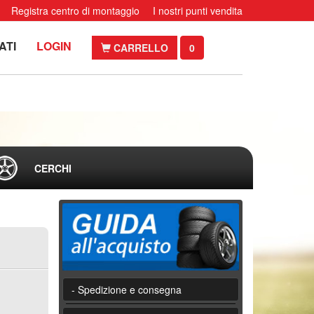
Registra centro di montaggio
I nostri punti vendita
ATI
LOGIN
CARRELLO
0
CERCHI
- Spedizione e consegna