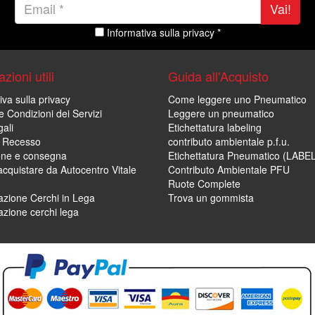
Vai!
Informativa sulla privacy *
zioni utili
Guida all'Acquisto
iva sulla privacy
Come leggere uno Pneumatico
e Condizioni dei Servizi
Leggere un pneumatico
ali
Etichettatura labeling
di Recesso
contributo ambientale p.f.u.
one e consegna
Etichettatura Pneumatico (LABE
cquistare da Autocentro Vitale
Contributo Ambientale PFU
Ruote Complete
zione Cerchi in Lega
Trova un gommista
zione cerchi lega