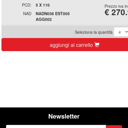
PCD:
5 X 110
Prezzo iva i
€
270
NAD
NADN036 EST005
AGG002
Seleziona la quantità
aggiungi al carrello
Newsletter