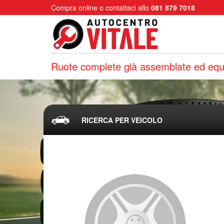
Compra online o contattaci allo
081 879 7018
Ruote complete già assemblate ed equi
RICERCA PER VEICOLO