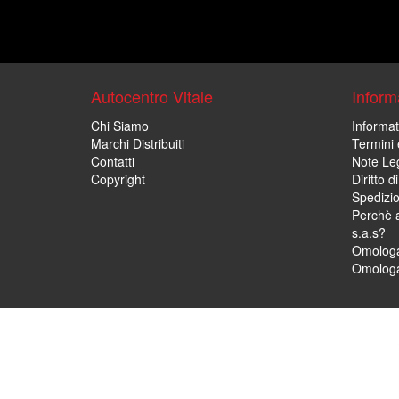
Autocentro Vitale
Informa
Chi Siamo
Informat
Marchi Distribuiti
Termini 
Contatti
Note Leg
Copyright
Diritto 
Spedizi
Perchè a
s.a.s?
Omologa
Omologa