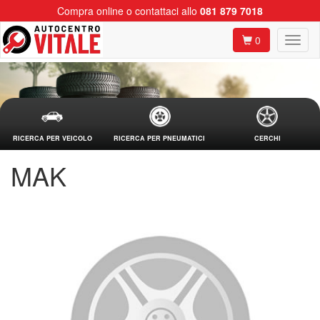
Compra online o contattaci allo
081 879 7018
0
RICERCA PER VEICOLO
RICERCA PER PNEUMATICI
CERCHI
MAK