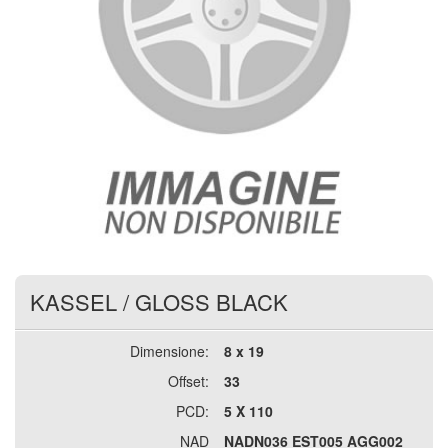
KASSEL
/
GLOSS BLACK
Dimensione:
8 x 19
Offset:
33
PCD:
5 X 110
NAD
NADN036 EST005 AGG002