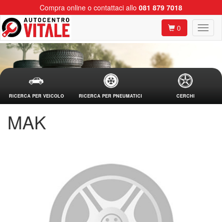
Compra online o contattaci allo
081 879 7018
0
RICERCA PER VEICOLO
RICERCA PER PNEUMATICI
CERCHI
MAK