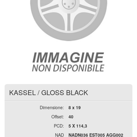
KASSEL
/
GLOSS BLACK
Dimensione:
8 x 19
Offset:
40
PCD:
5 X 114,3
NAD
NADN036 EST005 AGG002