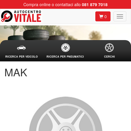
Compra online o contattaci allo
081 879 7018
0
RICERCA PER VEICOLO
RICERCA PER PNEUMATICI
CERCHI
MAK