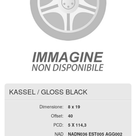
KASSEL
/
GLOSS BLACK
Dimensione:
8 x 19
Offset:
40
PCD:
5 X 114,3
NAD
NADN036 EST005 AGG002