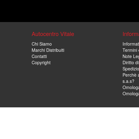
Autocentro Vitale
Informa
Chi Siamo
Informat
Marchi Distribuiti
Termini 
Contatti
Note Leg
Copyright
Diritto 
Spedizi
Perchè a
s.a.s?
Omologa
Omologa