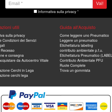
Vai!
Informativa sulla privacy *
zioni utili
Guida all'Acquisto
iva sulla privacy
Come leggere uno Pneumatico
e Condizioni dei Servizi
Leggere un pneumatico
ali
Etichettatura labeling
di Recesso
contributo ambientale p.f.u.
one e consegna
Etichettatura Pneumatico (LABE
cquistare da Autocentro Vitale
Contributo Ambientale PFU
Ruote Complete
zione Cerchi in Lega
Trova un gommista
zione cerchi lega