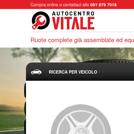
Compra online o contattaci allo
081 879 7018
Ruote complete già assemblate ed equi
RICERCA PER VEICOLO