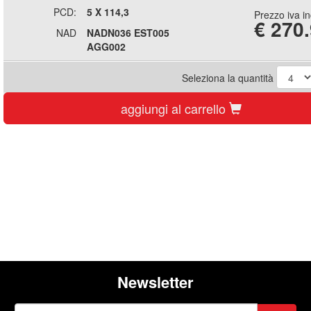
PCD:
5 X 114,3
Prezzo iva i
€
270
NAD
NADN036 EST005
AGG002
Seleziona la quantità
aggiungi al carrello
Newsletter