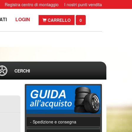
Registra centro di montaggio
I nostri punti vendita
ATI
LOGIN
CARRELLO
0
CERCHI
- Spedizione e consegna