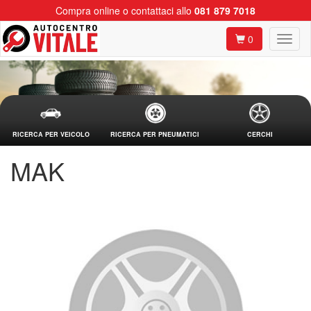
Compra online o contattaci allo
081 879 7018
0
RICERCA PER VEICOLO
RICERCA PER PNEUMATICI
CERCHI
MAK