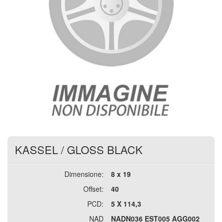
KASSEL
/
GLOSS BLACK
Dimensione:
8 x 19
Offset:
40
PCD:
5 X 114,3
NAD
NADN036 EST005 AGG002