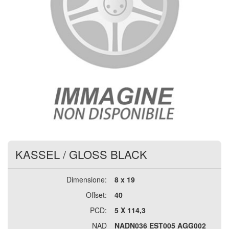
KASSEL
/
GLOSS BLACK
Dimensione:
8 x 19
Offset:
40
PCD:
5 X 114,3
NAD
NADN036 EST005 AGG002