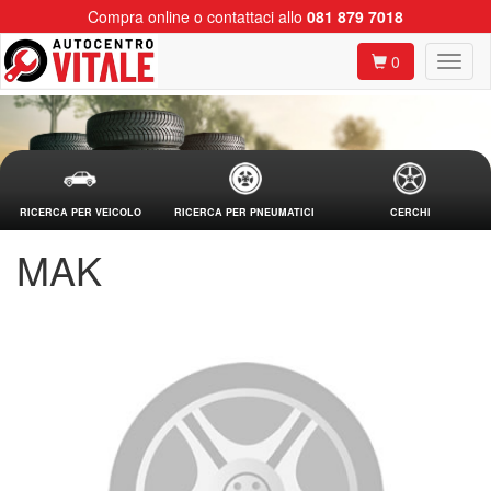
Compra online o contattaci allo
081 879 7018
0
RICERCA PER VEICOLO
RICERCA PER PNEUMATICI
CERCHI
MAK