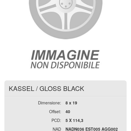
KASSEL
/
GLOSS BLACK
Dimensione:
8 x 19
Offset:
40
PCD:
5 X 114,3
NAD
NADN036 EST005 AGG002