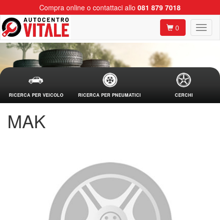
Compra online o contattaci allo
081 879 7018
0
RICERCA PER VEICOLO
RICERCA PER PNEUMATICI
CERCHI
MAK