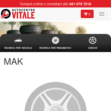
Compra online o contattaci allo
081 879 7018
0
RICERCA PER VEICOLO
RICERCA PER PNEUMATICI
CERCHI
MAK