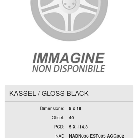
KASSEL
/
GLOSS BLACK
Dimensione:
8 x 19
Offset:
40
PCD:
5 X 114,3
NAD
NADN036 EST005 AGG002