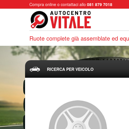
Compra online o contattaci allo
081 879 7018
Ruote complete già assemblate ed equi
RICERCA PER VEICOLO