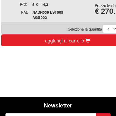
PCD:
5 X 114,3
Prezzo iva i
€
270
NAD
NADN036 EST005
AGG002
Seleziona la quantità
aggiungi al carrello
Newsletter