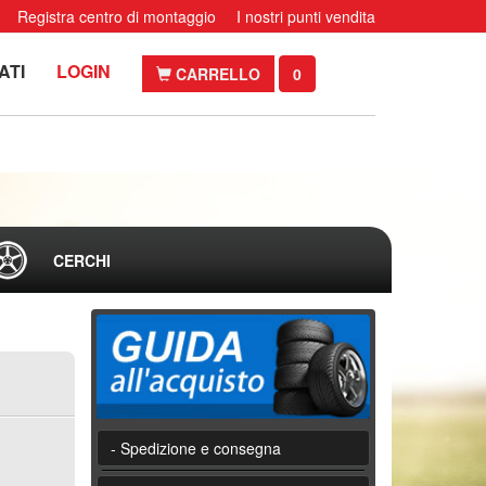
Registra centro di montaggio
I nostri punti vendita
ATI
LOGIN
CARRELLO
0
CERCHI
- Spedizione e consegna