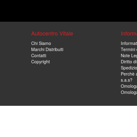
Autocentro Vitale
Informa
Chi Siamo
Informat
Marchi Distribuiti
Termini 
Contatti
Note Leg
Copyright
Diritto 
Spedizi
Perchè a
s.a.s?
Omologa
Omologa