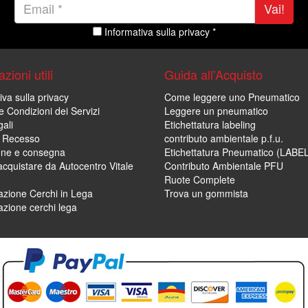
Vai!
Informativa sulla privacy *
zioni utili
Guida all'Acquisto
iva sulla privacy
Come leggere uno Pneumatico
e Condizioni dei Servizi
Leggere un pneumatico
ali
Etichettatura labeling
di Recesso
contributo ambientale p.f.u.
one e consegna
Etichettatura Pneumatico (LABE
cquistare da Autocentro Vitale
Contributo Ambientale PFU
Ruote Complete
zione Cerchi in Lega
Trova un gommista
zione cerchi lega