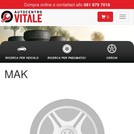
Compra online o contattaci allo
081 879 7018
0
RICERCA PER VEICOLO
RICERCA PER PNEUMATICI
CERCHI
MAK