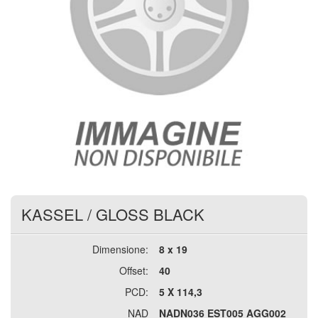
KASSEL
/
GLOSS BLACK
Dimensione:
8 x 19
Offset:
40
PCD:
5 X 114,3
NAD
NADN036 EST005 AGG002