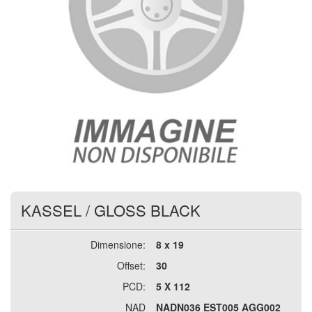
KASSEL
/
GLOSS BLACK
Dimensione:
8 x 19
Offset:
30
PCD:
5 X 112
NAD
NADN036 EST005 AGG002