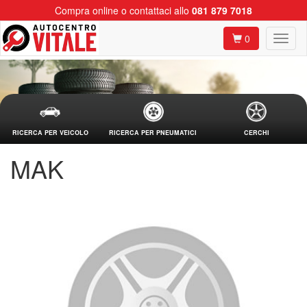
Compra online o contattaci allo
081 879 7018
0
RICERCA PER VEICOLO
RICERCA PER PNEUMATICI
CERCHI
MAK