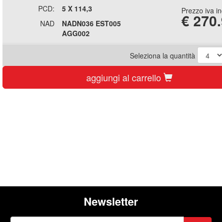
PCD:
5 X 114,3
Prezzo iva i
€
270
NAD
NADN036 EST005
AGG002
Seleziona la quantità
aggiungi al carrello
Newsletter