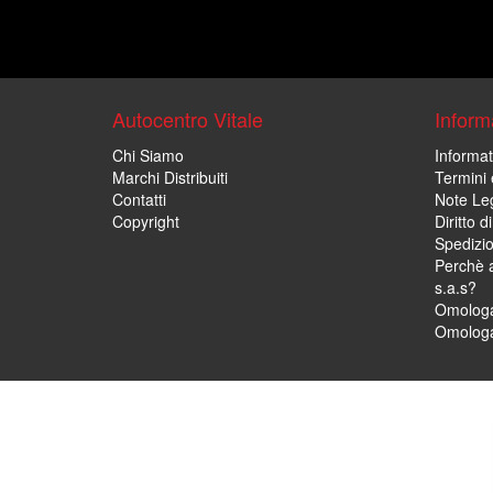
Autocentro Vitale
Informa
Chi Siamo
Informat
Marchi Distribuiti
Termini 
Contatti
Note Leg
Copyright
Diritto 
Spedizi
Perchè a
s.a.s?
Omologa
Omologa