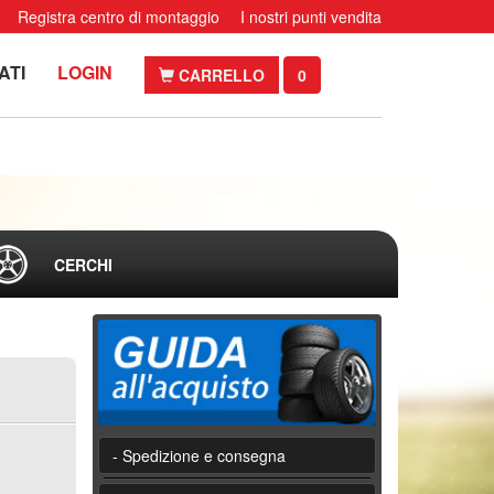
Registra centro di montaggio
I nostri punti vendita
ATI
LOGIN
CARRELLO
0
CERCHI
- Spedizione e consegna