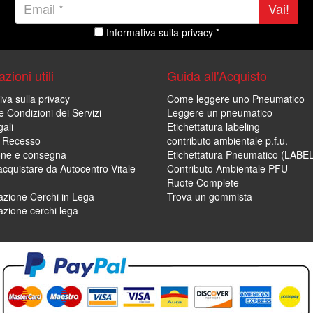
Vai!
Informativa sulla privacy *
zioni utili
Guida all'Acquisto
iva sulla privacy
Come leggere uno Pneumatico
e Condizioni dei Servizi
Leggere un pneumatico
ali
Etichettatura labeling
di Recesso
contributo ambientale p.f.u.
one e consegna
Etichettatura Pneumatico (LABE
cquistare da Autocentro Vitale
Contributo Ambientale PFU
Ruote Complete
zione Cerchi in Lega
Trova un gommista
zione cerchi lega