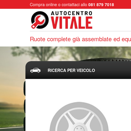
Compra online o contattaci allo
081 879 7018
Ruote complete già assemblate ed equi
RICERCA PER VEICOLO