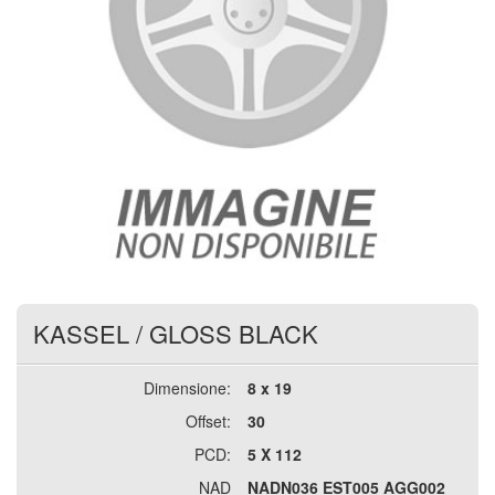
KASSEL
/
GLOSS BLACK
Dimensione:
8 x 19
Offset:
30
PCD:
5 X 112
NAD
NADN036 EST005 AGG002