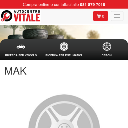
Compra online o contattaci allo
081 879 7018
0
RICERCA PER VEICOLO
RICERCA PER PNEUMATICI
CERCHI
MAK