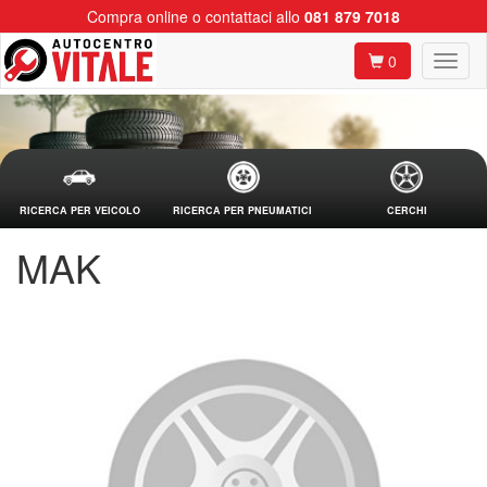
Compra online o contattaci allo
081 879 7018
0
RICERCA PER VEICOLO
RICERCA PER PNEUMATICI
CERCHI
MAK