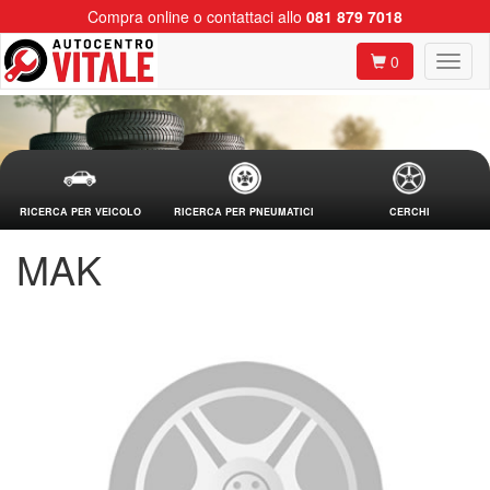
Compra online o contattaci allo
081 879 7018
0
RICERCA PER VEICOLO
RICERCA PER PNEUMATICI
CERCHI
MAK