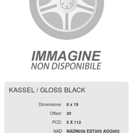
KASSEL
/
GLOSS BLACK
Dimensione:
8 x 19
Offset:
30
PCD:
5 X 112
NAD
NADN036 EST005 AGG002