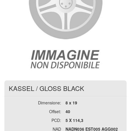
KASSEL
/
GLOSS BLACK
Dimensione:
8 x 19
Offset:
40
PCD:
5 X 114,3
NAD
NADN036 EST005 AGG002