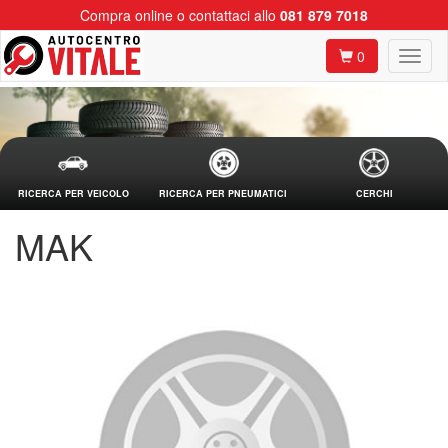
Compra online o contattaci allo
081 879 7018
0
RICERCA PER VEICOLO
RICERCA PER PNEUMATICI
CERCHI
MAK