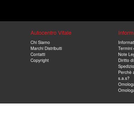
Autocentro Vitale
Informa
Chi Siamo
Informat
Marchi Distribuiti
Termini 
Contatti
Note Leg
Copyright
Diritto 
Spedizi
Perchè a
s.a.s?
Omologa
Omologa