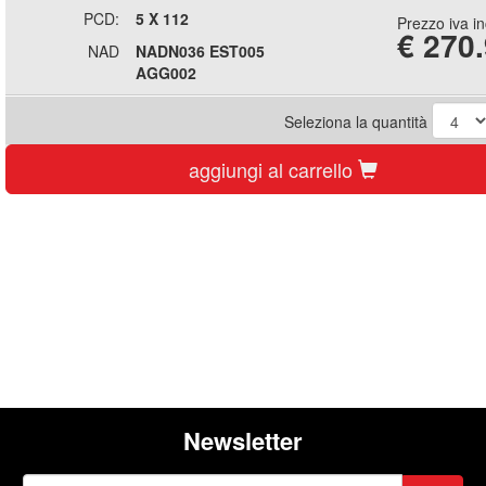
PCD:
5 X 112
Prezzo iva i
€
270
NAD
NADN036 EST005
AGG002
Seleziona la quantità
aggiungi al carrello
Newsletter