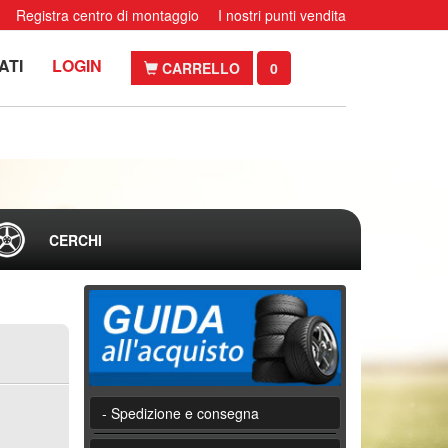
Registra centro di montaggio
I nostri punti vendita
ATI
LOGIN
CARRELLO
0
CERCHI
- Spedizione e consegna