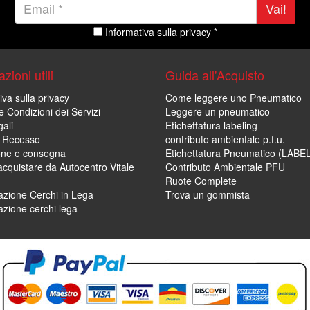
Vai!
Informativa sulla privacy *
zioni utili
Guida all'Acquisto
iva sulla privacy
Come leggere uno Pneumatico
e Condizioni dei Servizi
Leggere un pneumatico
ali
Etichettatura labeling
di Recesso
contributo ambientale p.f.u.
one e consegna
Etichettatura Pneumatico (LABE
cquistare da Autocentro Vitale
Contributo Ambientale PFU
Ruote Complete
zione Cerchi in Lega
Trova un gommista
zione cerchi lega