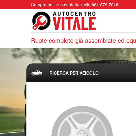
Compra online o contattaci allo
081 879 7018
Ruote complete già assemblate ed equi
RICERCA PER VEICOLO