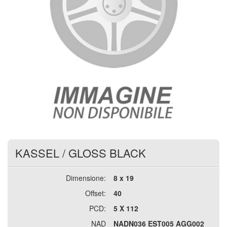
KASSEL
/
GLOSS BLACK
Dimensione:
8 x 19
Offset:
40
PCD:
5 X 112
NAD
NADN036 EST005 AGG002