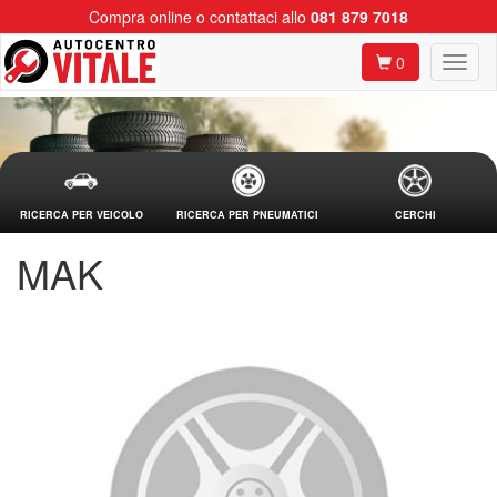
Compra online o contattaci allo
081 879 7018
0
RICERCA PER VEICOLO
RICERCA PER PNEUMATICI
CERCHI
MAK