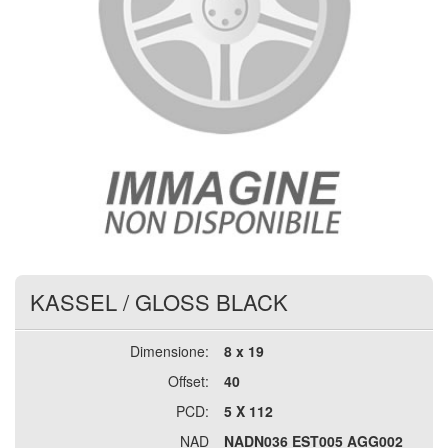
KASSEL
/
GLOSS BLACK
Dimensione:
8 x 19
Offset:
40
PCD:
5 X 112
NAD
NADN036 EST005 AGG002