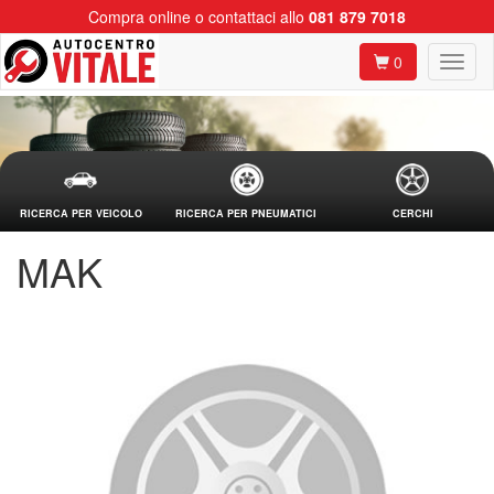
Compra online o contattaci allo
081 879 7018
0
RICERCA PER VEICOLO
RICERCA PER PNEUMATICI
CERCHI
MAK