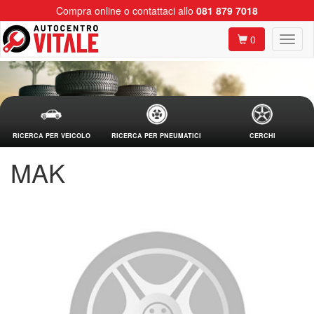
Compra online o contattaci allo
081 879 7018
0
RICERCA PER VEICOLO
RICERCA PER PNEUMATICI
CERCHI
MAK