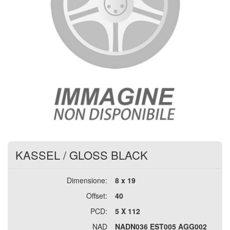
KASSEL
/
GLOSS BLACK
Dimensione:
8 x 19
Offset:
40
PCD:
5 X 112
NAD
NADN036 EST005 AGG002