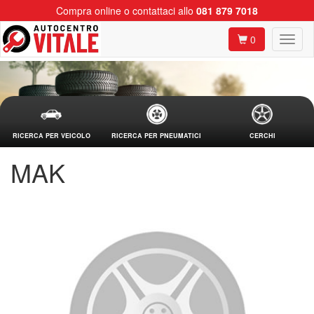
Compra online o contattaci allo
081 879 7018
0
RICERCA PER VEICOLO
RICERCA PER PNEUMATICI
CERCHI
MAK