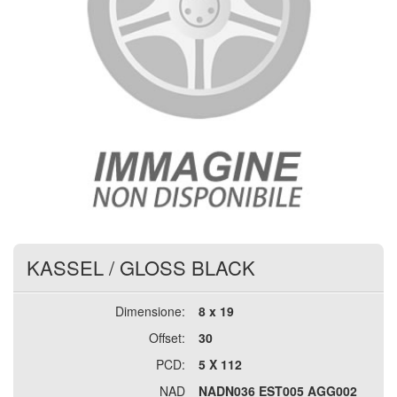
KASSEL
/
GLOSS BLACK
Dimensione:
8 x 19
Offset:
30
PCD:
5 X 112
NAD
NADN036 EST005 AGG002