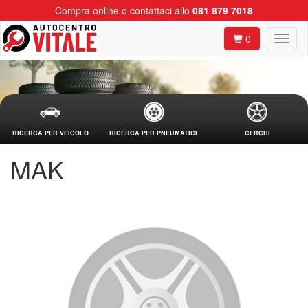
Compra online o contattaci allo
081 879 7018
0
RICERCA PER VEICOLO
RICERCA PER PNEUMATICI
CERCHI
MAK